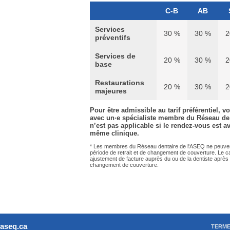
C-B
AB
Services
30 %
30 %
2
préventifs
Services de
20 %
30 %
2
base
Restaurations
20 %
30 %
2
majeures
Pour être admissible au tarif préférentiel,
avec un·e spécialiste membre du Réseau de l
n’est pas applicable si le rendez-vous est av
même clinique.
* Les membres du Réseau dentaire de l'ASEQ ne peuvent of
période de retrait et de changement de couverture. Le 
ajustement de facture auprès du ou de la dentiste après la
changement de couverture.
aseq.ca
TERME