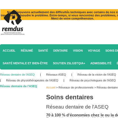
Nous éprouvons actuellement des difficultés techniques avec certains de nos 
travaillons à résoudre le problème. Entre-temps, si vous rencontrez des problèmes, 
Merci de votre compréhension.
ACCUEIL
RÉSUMÉ
SANTÉ
DENTAIRE
VISION
VOYAGE
SOINS D
SANTÉ MENTALE ET BIEN-ÊTRE
SOUTIEN 2SLGBTQIA+
ADMISSIBILITÉ
Réseau dentaire de l'ASEQ
|
Réseaux ASEQ
|
Réseau de la vision de l'ASEQ
|
Réseau de physiothérapeutes de l'ASEQ
|
Réseau de psychologues de l'ASEQ
Réseau dentaire de l'ASEQ
Accueil
>
Réseaux de professionnels
>
Réseau dentaire
Soins dentaires
Réseau dentaire de l'ASEQ
70 à 100 % d'économies chez le ou la d