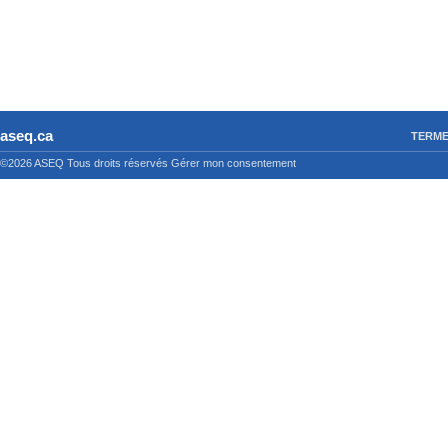
aseq.ca
TERME
©2026 ASEQ
Tous droits réservés
Gérer mon consentement