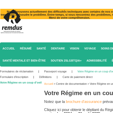
Nous éprouvons actuellement des difficultés techniques avec certains de nos 
travaillons à résoudre le problème. Entre-temps, si vous rencontrez des problèmes, 
Merci de votre compréhension.
ACCUEIL
RÉSUMÉ
SANTÉ
DENTAIRE
VISION
VOYAGE
SOINS D
SANTÉ MENTALE ET BIEN-ÊTRE
SOUTIEN 2SLGBTQIA+
ADMISSIBILITÉ
Formulaires de réclamation
|
Passeport voyage
|
Votre Régime en un coup d'oe
Formulaire d’inscription
|
Définitions
|
Carte de paiement direct
Votre Régime en un coup d'oeil
Accueil
>
Centre de documentation
>
Votre Régime en un
Votre Régime en un cou
Notez que la
brochure d'assurance
prévau
Cliquez ici pour obtenir le dépliant du Ré