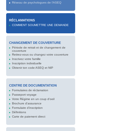
Réseau de psychologues de l'ASEQ
RÉCLAMATIONS
COMMENT SOUMETTRE UNE DEMANDE
CHANGEMENT DE COUVERTURE
Période de retrait et de changement de
couverture
Retirez-vous ou changez votre couverture
Inscrivez votre famille
Inscription individuelle
Obtenir ton code ASEQ et NIP
CENTRE DE DOCUMENTATION
Formulaires de réclamation
Passeport voyage
Votre Régime en un coup d'oeil
Brochure d'assurance
Formulaire d’inscription
Définitions
Carte de paiement direct