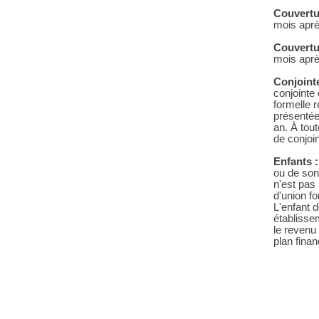
Couvertu
mois après
Couvertu
mois après
Conjointe
conjointe 
formelle 
présentée
an. À tou
de conjoin
Enfants :
ou de son 
n'est pas
d'union fo
L'enfant 
établisse
le revenu
plan fina