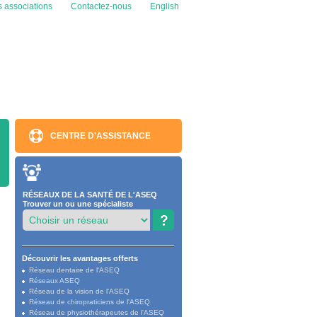
s associations
Contactez-nous
English
CENTRE D'ASSISTANCE
RÉSEAUX DE LA SANTÉ DE L'ASEQ
Trouver un ou une spécialiste
Découvrir les avantages offerts
Réseau dentaire de l'ASEQ
Réseaux ASEQ
Réseau de la vision de l'ASEQ
Réseau de chiropraticiens de l'ASEQ
Réseau de physiothérapeutes de l'ASEQ