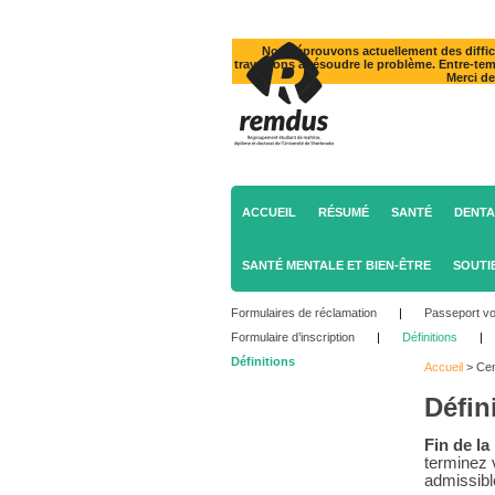
Nous éprouvons actuellement des diffic
travaillons à résoudre le problème. Entre-te
Merci d
ACCUEIL
RÉSUMÉ
SANTÉ
DENTA
SANTÉ MENTALE ET BIEN-ÊTRE
SOUTI
Formulaires de réclamation
|
Passeport v
Formulaire d’inscription
|
Définitions
|
Définitions
Accueil
>
Cen
Défin
Fin de la
terminez 
admissibl