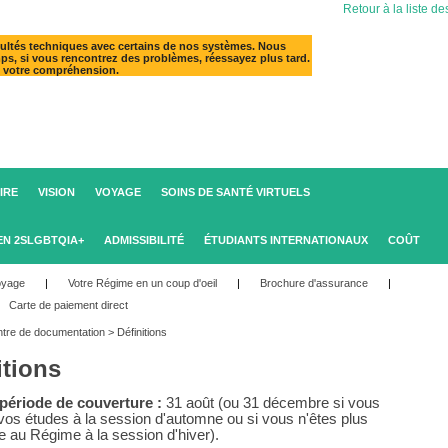
Retour à la liste de
ultés techniques avec certains de nos systèmes. Nous
mps, si vous rencontrez des problèmes, réessayez plus tard.
e votre compréhension.
IRE
VISION
VOYAGE
SOINS DE SANTÉ VIRTUELS
EN 2SLGBTQIA+
ADMISSIBILITÉ
ÉTUDIANTS INTERNATIONAUX
COÛT
oyage
|
Votre Régime en un coup d'oeil
|
Brochure d'assurance
|
Carte de paiement direct
tre de documentation
>
Définitions
itions
 période de couverture :
31 août (ou 31 décembre si vous
vos études à la session d'automne ou si vous n'êtes plus
e au Régime à la session d'hiver).