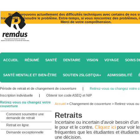
Nous éprouvons actuellement des difficultés techniques avec certains de nos 
travaillons à résoudre le problème. Entre-temps, si vous rencontrez des problèmes, 
Merci de votre compréhension.
ACCUEIL
RÉSUMÉ
SANTÉ
DENTAIRE
VISION
VOYAGE
SOINS D
SANTÉ MENTALE ET BIEN-ÊTRE
SOUTIEN 2SLGBTQIA+
ADMISSIBILITÉ
Période de retrait et de changement de couverture
|
Retirez-vous ou changez votre c
Inscription individuelle
|
Obtenir ton code ASEQ et NIP
Retirez-vous ou changez votre
Accueil
>
Changement de couverture
>
Retirez-vous ou
couverture
Retraits
Comment soumettre une
demande de retrait
Incertaine ou incertain d’avoir besoin d'
Retrait en ligne
le pour et le contre.
Cliquez ici
pour voir le
fréquentes que les étudiantes et étudiant
Demande exceptionnelle
une décision.