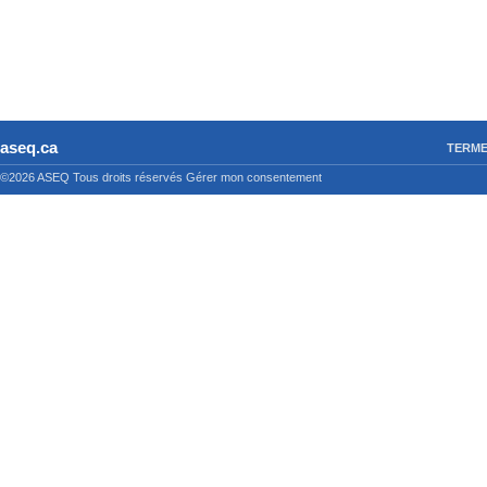
aseq.ca
TERME
©2026 ASEQ
Tous droits réservés
Gérer mon consentement