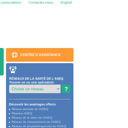
s associations
Contactez-nous
English
CENTRE D'ASSISTANCE
RÉSEAUX DE LA SANTÉ DE L'ASEQ
Trouver un ou une spécialiste
Découvrir les avantages offerts
Réseau dentaire de l'ASEQ
Réseaux ASEQ
Réseau de la vision de l'ASEQ
Réseau de chiropraticiens de l'ASEQ
Réseau de physiothérapeutes de l'ASEQ