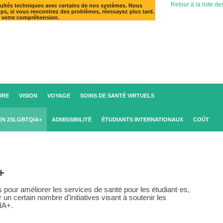
Retour à la liste de
ultés techniques avec certains de nos systèmes. Nous
mps, si vous rencontrez des problèmes, réessayez plus tard.
e votre compréhension.
IRE
VISION
VOYAGE
SOINS DE SANTÉ VIRTUELS
EN 2SLGBTQIA+
ADMISSIBILITÉ
ÉTUDIANTS INTERNATIONAUX
COÛT
+
 pour améliorer les services de santé pour les étudiant·es,
n certain nombre d’initiatives visant à soutenir les
IA+.