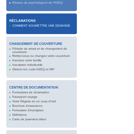
Réseau de psychologues de l'ASEQ
RÉCLAMATIONS
COMMENT SOUMETTRE UNE DEMANDE
CHANGEMENT DE COUVERTURE
Période de retrait et de changement de
couverture
Retirez-vous ou changez votre couverture
Inscrivez votre famille
Inscription individuelle
Obtenir ton code ASEQ et NIP
CENTRE DE DOCUMENTATION
Formulaires de réclamation
Passeport voyage
Votre Régime en un coup d'oeil
Brochure d'assurance
Formulaire d’inscription
Définitions
Carte de paiement direct