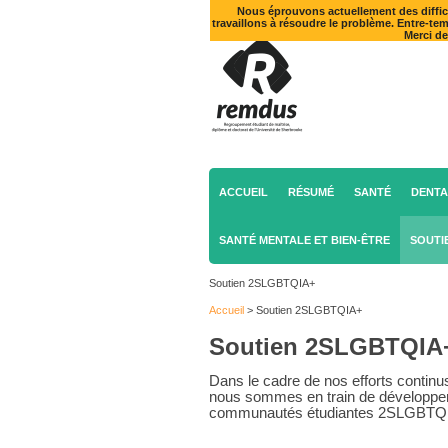
Nous éprouvons actuellement des diffic
travaillons à résoudre le problème. Entre-te
Merci d
ACCUEIL
RÉSUMÉ
SANTÉ
DENTA
SANTÉ MENTALE ET BIEN-ÊTRE
SOUTI
Soutien 2SLGBTQIA+
Accueil
>
Soutien 2SLGBTQIA+
Soutien 2SLGBTQIA
Dans le cadre de nos efforts continus
nous sommes en train de développer u
communautés étudiantes 2SLGBTQ