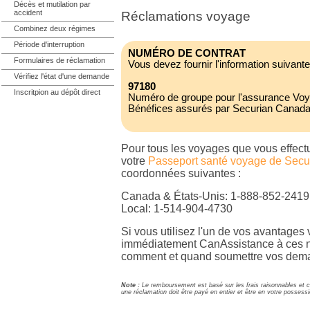
Décès et mutilation par
accident
Réclamations voyage
Combinez deux régimes
Période d'interruption
NUMÉRO DE CONTRAT
Formulaires de réclamation
Vous devez fournir l'information suivante
Vérifiez l'état d'une demande
97180
Inscritpion au dépôt direct
Numéro de groupe pour l'assurance Vo
Bénéfices assurés par Securian Canada
Pour tous les voyages que vous effec
votre
Passeport santé voyage de Sec
coordonnées suivantes :
Canada & États-Unis: 1-888-852-2419
Local: 1-514-904-4730
Si vous utilisez l'un de vos avantages
immédiatement CanAssistance à ces n
comment et quand soumettre vos dem
Note :
Le remboursement est basé sur les frais raisonnables et c
une réclamation doit être payé en entier et être en votre possessi