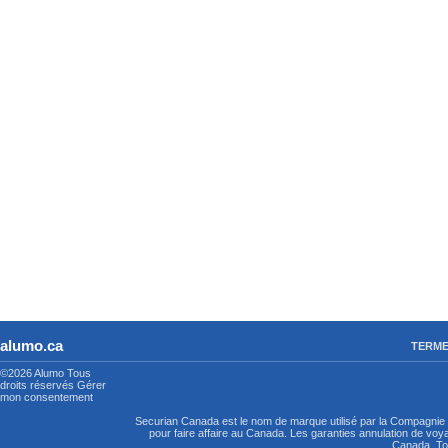
alumo.ca
TERME
©2026 Alumo
Tous
droits réservés
Gérer
mon consentement
Securian Canada est le nom de marque utilisé par la Compagni
pour faire affaire au Canada. Les garanties annulation de vo
Canada. Tou