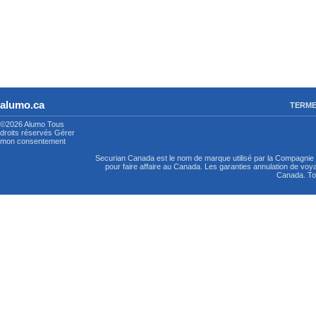
alumo.ca
TERME
©2026 Alumo
Tous
droits réservés
Gérer
mon consentement
Securian Canada est le nom de marque utilisé par la Compagni
pour faire affaire au Canada. Les garanties annulation de vo
Canada. Tou