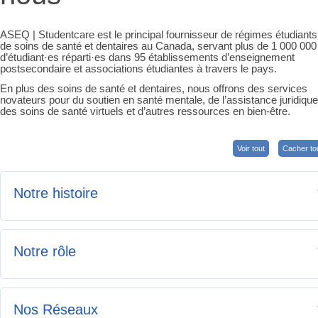
ASEQ | Studentcare est le principal fournisseur de régimes étudiants
de soins de santé et dentaires au Canada, servant plus de 1 000 000
d’étudiant·es réparti·es dans 95 établissements d’enseignement
postsecondaire et associations étudiantes à travers le pays.
En plus des soins de santé et dentaires, nous offrons des services
novateurs pour du soutien en santé mentale, de l’assistance juridique
des soins de santé virtuels et d’autres ressources en bien-être.
Voir tout
Cacher to
Notre histoire
Fondé en 1996, ASEQ | Studentcare découle de l’union de leaders
Notre rôle
étudiants qui mirent leurs forces en commun afin de promouvoir
une vision commune : offrir des régimes de soins de santé et
dentaires simples, engageants et adaptés aux besoins de la
communauté étudiante.
En tant que fournisseur, au nom de votre association étudiante ou
Nos Réseaux
établissement d’enseignement, ASEQ | Studentcare :