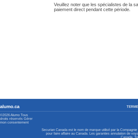
Veuillez noter que les spécialistes de la sa
paiement direct pendant cette période.
alumo.ca
TERME
©2026 Alumo
Tous
droits réservés
Gérer
mon consentement
Securian Canada est le nom de marque utilisé par la Compagni
pour faire affaire au Canada. Les garanties annulation de vo
Canada. Tou