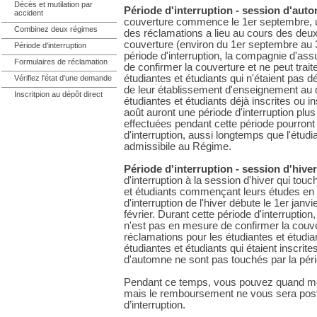
Décès et mutilation par
Période d'interruption - session d'auto
accident
couverture commence le 1er septembre, un
Combinez deux régimes
des réclamations a lieu au cours des deu
couverture (environ du 1er septembre au 3
Période d'interruption
période d'interruption, la compagnie d'as
Formulaires de réclamation
de confirmer la couverture et ne peut trait
étudiantes et étudiants qui n'étaient pas dé
Vérifiez l'état d'une demande
de leur établissement d'enseignement au d
Inscritpion au dépôt direct
étudiantes et étudiants déjà inscrites ou i
août auront une période d'interruption plu
effectuées pendant cette période pourront 
d'interruption, aussi longtemps que l'étudia
admissibile au Régime.
Période d'interruption - session d'hiver
d'interruption à la session d'hiver qui tou
et étudiants commençant leurs études en j
d'interruption de l'hiver débute le 1er janv
février. Durant cette période d'interrupti
n'est pas en mesure de confirmer la couver
réclamations pour les étudiantes et étudian
étudiantes et étudiants qui étaient inscrite
d'automne ne sont pas touchés par la pério
Pendant ce temps, vous pouvez quand 
mais le remboursement ne vous sera post
d’interruption.