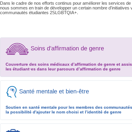
Dans le cadre de nos efforts continus pour améliorer les services de 
nous sommes en train de développer un certain nombre d’initiatives v
communautés étudiantes 2SLGBTQIA+.
Soins d’affirmation de genre
Couverture des soins médicaux d’affirmation de genre et assis
les étudiant·es dans leur parcours d’affirmation de genre
Pour savoir si tu as accès à ce service, consulte la section
Admissibil
Santé mentale et bien-être
Ce service qui offre deux formes de support aux étudiant·es :
Soutien en santé mentale pour les membres des communauté
La couverture médicale
la possibilité d'ajouter le nom choisi et l’identité de genre
Les Soins d’affirmation de genre sont conçus pour compléter la couv
l’assurance maladie provinciale. Pour
les procédures admissibles
, l
genre couvrent jusqu’à 1 000 $ pour les frais de déplacement et d’
Ce service offre du soutien aux étudiant·es :