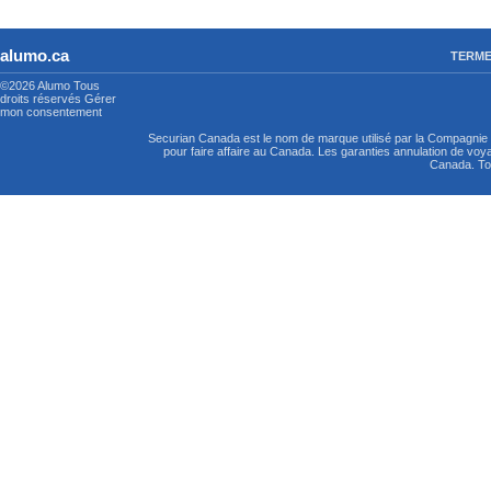
Pour obtenir du soutien juridique, complète le formulaire en ligne et
d’affirmation de genre comme raison de ta requête. Les partenaires 
alumo.ca
TERME
contacteront sous peu.
©2026 Alumo
Tous
droits réservés
Gérer
mon consentement
Securian Canada est le nom de marque utilisé par la Compagni
pour faire affaire au Canada. Les garanties annulation de vo
Canada. Tou