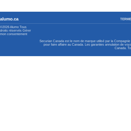
alumo.ca
TERME
©2026 Alumo
Tous
droits réservés
Gérer
mon consentement
Securian Canada est le nom de marque utilisé par la Compagni
pour faire affaire au Canada. Les garanties annulation de vo
Canada. Tou