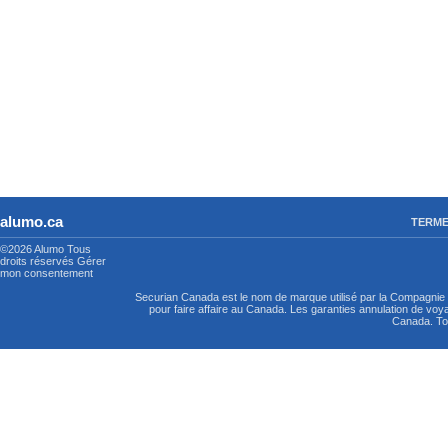
alumo.ca
TERME
©2026 Alumo
Tous
droits réservés
Gérer
mon consentement
Securian Canada est le nom de marque utilisé par la Compagni
pour faire affaire au Canada. Les garanties annulation de vo
Canada. Tou