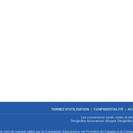
TERMES D'UTILISATION
|
CONFIDENTIALITÉ
|
AC
Les couvertures santé, vision et de
Desjardins Assurances désigne Desjardins 
le nom de marque utilisé par la Compagnie d’assurance-vie Première du Canada et la Com