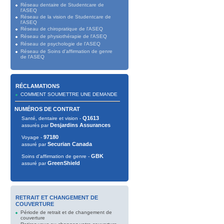
Réseau dentaire de Studentcare de
l'ASEQ
Réseau de la vision de Studentcare de
l'ASEQ
Réseau de chiropratique de l'ASEQ
Réseau de physiothérapie de l'ASEQ
Réseau de psychologie de l'ASEQ
Réseau de Soins d'affirmation de genre
de l'ASEQ
RÉCLAMATIONS
COMMENT SOUMETTRE UNE DEMANDE
NUMÉROS DE CONTRAT
Q1613
Santé, dentaire et vision -
Desjardins Assurances
assurés par
97180
Voyage -
Securian Canada
assuré par
GBK
Soins d'affirmation de genre -
GreenShield
assuré par
RETRAIT ET CHANGEMENT DE
COUVERTURE
Période de retrait et de changement de
couverture