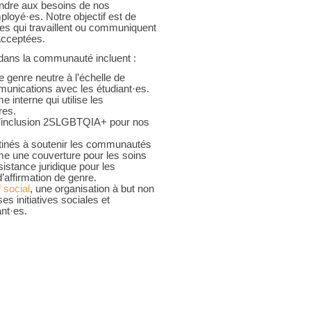
ondre aux besoins de nos
loyé·es. Notre objectif est de
es qui travaillent ou communiquent
acceptées.
et dans la communauté incluent :
e genre neutre à l’échelle de
mmunications avec les étudiant·es.
interne qui utilise les
res.
l’inclusion 2SLGBTQIA+ pour nos
tinés à soutenir les communautés
 une couverture pour les soins
sistance juridique pour les
’affirmation de genre.
f social
, une organisation à but non
es initiatives sociales et
nt·es.