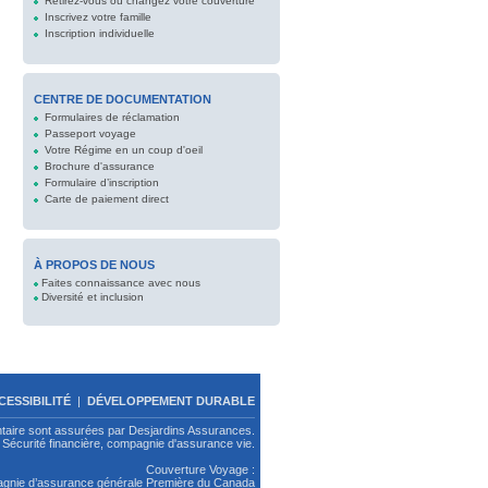
Retirez-vous ou changez votre couverture
Inscrivez votre famille
Inscription individuelle
CENTRE DE DOCUMENTATION
Formulaires de réclamation
Passeport voyage
Votre Régime en un coup d'oeil
Brochure d'assurance
Formulaire d’inscription
Carte de paiement direct
À PROPOS DE NOUS
Faites connaissance avec nous
Diversité et inclusion
CESSIBILITÉ
|
DÉVELOPPEMENT DURABLE
ntaire sont assurées par Desjardins Assurances.
Sécurité financière, compagnie d'assurance vie.
Couverture Voyage :
pagnie d’assurance générale Première du Canada