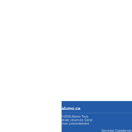
alumo.ca
©2026 Alumo
Tous
droits réservés
Gérer
mon consentement
Securian Canada est 