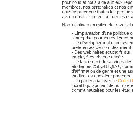
pour nous et nous aide à mieux rép
membres, nos partenaires et nos emp
nous assurer que toutes les personn
avec nous se sentent accueillies et 
Nos initiatives en milieu de travail 
-
L’implantation d’une politique d
l’entreprise pour toutes les co
-
Le développement d’un système 
préférences de nom des memb
-
Des webinaires éducatifs sur 
employé·es chaque année.
-
Le lancement de services des
étudiantes 2SLGBTQIA+, comme
d’affirmation de genre et une as
étudiant·es dans leur parcours d
-
Un partenariat avec le
Collecti
lucratif qui soutient de nombreus
communautaires pour les étudia