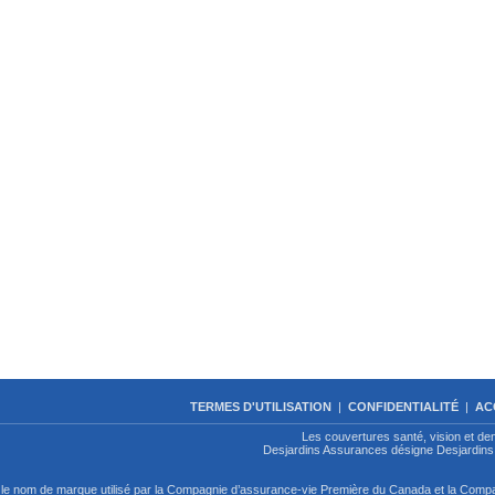
TERMES D'UTILISATION
|
CONFIDENTIALITÉ
|
AC
Les couvertures santé, vision et de
Desjardins Assurances désigne Desjardins 
le nom de marque utilisé par la Compagnie d’assurance-vie Première du Canada et la Com