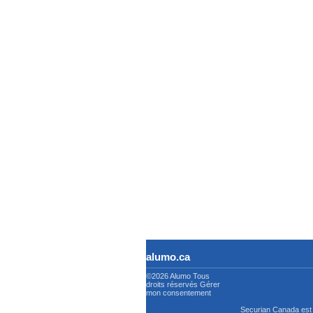
alumo.ca
©2026 Alumo
Tous
droits réservés
Gérer
mon consentement
Securian Canada est 