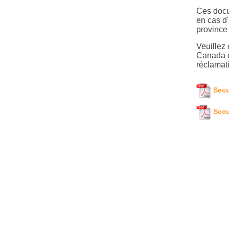
Ces docu
en cas d
province 
Veuillez
Canada c
réclamat
Secu
Secu