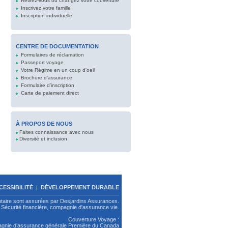
Retirez-vous ou changez votre couverture
Inscrivez votre famille
Inscription individuelle
CENTRE DE DOCUMENTATION
Formulaires de réclamation
Passeport voyage
Votre Régime en un coup d'oeil
Brochure d'assurance
Formulaire d’inscription
Carte de paiement direct
À PROPOS DE NOUS
Faites connaissance avec nous
Diversité et inclusion
CESSIBILITÉ
|
DÉVELOPPEMENT DURABLE
ntaire sont assurées par Desjardins Assurances.
Sécurité financière, compagnie d'assurance vie.
Couverture Voyage :
pagnie d’assurance générale Première du Canada