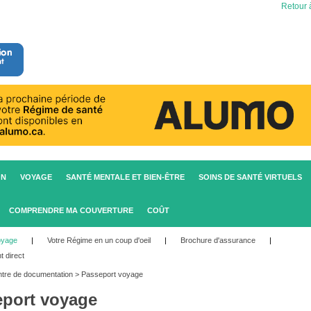
Retour à
ON
VOYAGE
SANTÉ MENTALE ET BIEN-ÊTRE
SOINS DE SANTÉ VIRTUELS
COMPRENDRE MA COUVERTURE
COÛT
oyage
|
Votre Régime en un coup d'oeil
|
Brochure d'assurance
|
t direct
tre de documentation
>
Passeport voyage
port voyage