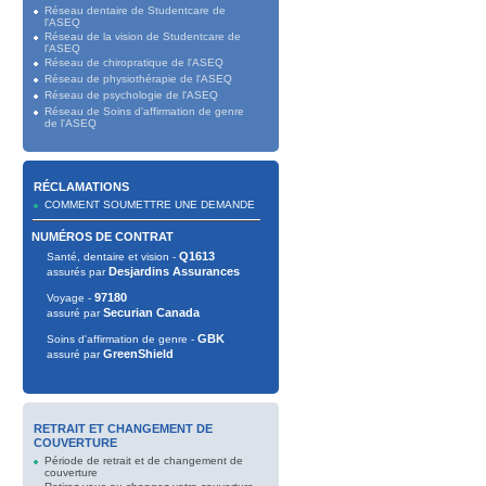
Réseau dentaire de Studentcare de
l'ASEQ
Réseau de la vision de Studentcare de
l'ASEQ
Réseau de chiropratique de l'ASEQ
Réseau de physiothérapie de l'ASEQ
Réseau de psychologie de l'ASEQ
Réseau de Soins d'affirmation de genre
de l'ASEQ
RÉCLAMATIONS
COMMENT SOUMETTRE UNE DEMANDE
NUMÉROS DE CONTRAT
Q1613
Santé, dentaire et vision -
Desjardins Assurances
assurés par
97180
Voyage -
Securian Canada
assuré par
GBK
Soins d'affirmation de genre -
GreenShield
assuré par
RETRAIT ET CHANGEMENT DE
COUVERTURE
Période de retrait et de changement de
couverture