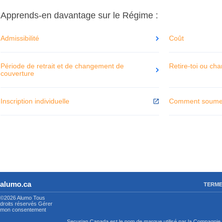
Apprends-en davantage sur le Régime :
Admissibilité
Coût
Période de retrait et de changement de
Retire-toi ou ch
couverture
Inscription individuelle
Comment soumet
alumo.ca
TERME
©2026 Alumo
Tous
droits réservés
Gérer
mon consentement
Securian Canada est le nom de marque utilisé par la Compagni