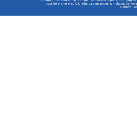
pour faire affaire au Canada. Les garanties annulation de vo
Canada. Tou