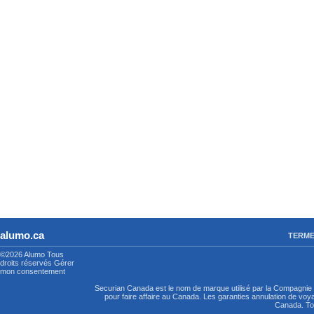
alumo.ca
TERME
©2026 Alumo
Tous
droits réservés
Gérer
mon consentement
Securian Canada est le nom de marque utilisé par la Compagni
pour faire affaire au Canada. Les garanties annulation de vo
Canada. Tou