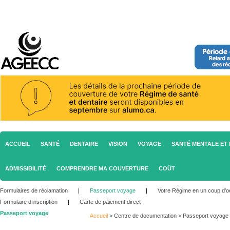
ACCUEIL
SANTÉ
DENTAIRE
VISION
VOYAGE
SANTÉ MENTALE ET 
ADMISSIBILITÉ
COMPRENDRE MA COUVERTURE
COÛT
Formulaires de réclamation
|
Passeport voyage
|
Votre Régime en un coup d'oe
Formulaire d’inscription
|
Carte de paiement direct
Passeport voyage
Accueil
>
Centre de documentation
>
Passeport voyage