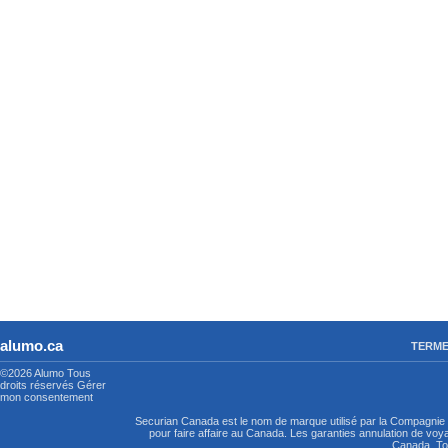
alumo.ca
TERME
©2026 Alumo
Tous
droits réservés
Gérer
mon consentement
Securian Canada est le nom de marque utilisé par la Compagni
pour faire affaire au Canada. Les garanties annulation de vo
Canada. Tou