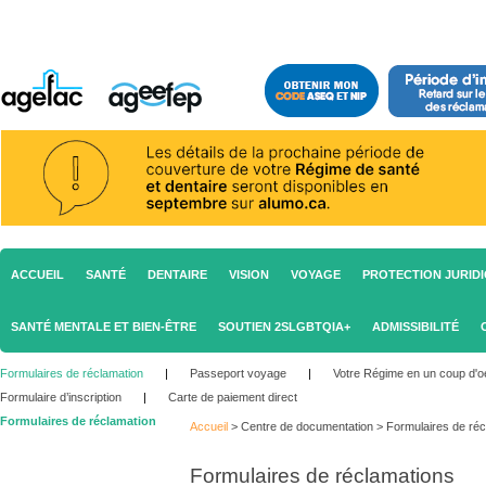
ACCUEIL
SANTÉ
DENTAIRE
VISION
VOYAGE
PROTECTION JURID
SANTÉ MENTALE ET BIEN-ÊTRE
SOUTIEN 2SLGBTQIA+
ADMISSIBILITÉ
Formulaires de réclamation
|
Passeport voyage
|
Votre Régime en un coup d'oe
Formulaire d’inscription
|
Carte de paiement direct
Formulaires de réclamation
Accueil
>
Centre de documentation
>
Formulaires de réc
Formulaires de réclamations