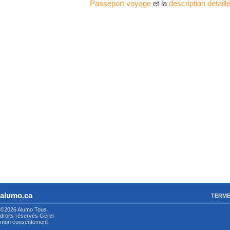
Passeport voyage
et la
description détaill
alumo.ca
TERME
©2026 Alumo
Tous
droits réservés
Gérer
mon consentement