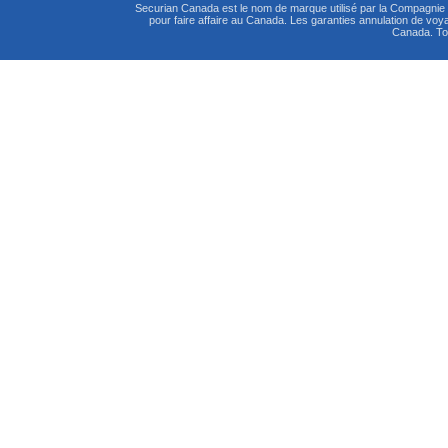
Securian Canada est le nom de marque utilisé par la Compagni
pour faire affaire au Canada. Les garanties annulation de vo
Canada. Tou