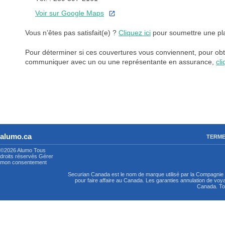
Voir sur Google Maps
Vous n’êtes pas satisfait(e) ?
Cliquez ici
pour soumettre une pla
Pour déterminer si ces couvertures vous conviennent, pour obte
communiquer avec un ou une représentante en assurance,
cli
alumo.ca
TERME
©2026 Alumo
Tous
droits réservés
Gérer
mon consentement
Securian Canada est le nom de marque utilisé par la Compagni
pour faire affaire au Canada. Les garanties annulation de vo
Canada. Tou