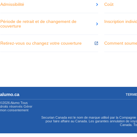
Admissibilité
Coût
Période de retrait et de changement de
Inscription indivi
couverture
Retirez-vous ou changez votre couverture
Comment soumet
alumo.ca
TERME
©2026 Alumo
Tous
droits réservés
Gérer
mon consentement
Securian Canada est le nom de marque utilisé par la Compagni
pour faire affaire au Canada. Les garanties annulation de vo
Canada. Tou