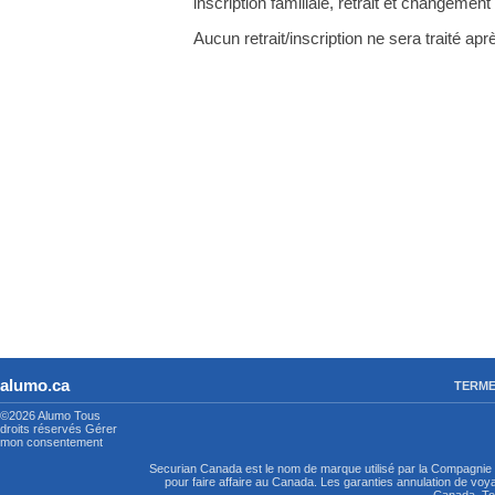
inscription familiale, retrait et changemen
Aucun retrait/inscription ne sera traité apr
alumo.ca
TERME
©2026 Alumo
Tous
droits réservés
Gérer
mon consentement
Securian Canada est le nom de marque utilisé par la Compagni
pour faire affaire au Canada. Les garanties annulation de vo