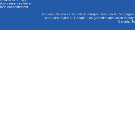
droits réservés
Gérer
mon consentement
Securian Canada est le nom de marque utilisé par la Compagni
pour faire affaire au Canada. Les garanties annulation de vo
Canada. Tou