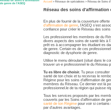
Réseau de Soins d'affirmation
Accueil
>
Réseaux de spécialistes
>
Réseau de Soins d'
de genre de l'ASEQ
Réseau des soins d'affirmation
En plus de fournir de la couverture offerte
d’affirmation de genre
, l'ASEQ s'est assoc
confiance pour créer le Réseau des soins 
Les professionnel·les membres de du Rés
divers aspects des soins de santé liés à l’
prêt·es à accompagner les étudiant·es dan
de genre. Certain·es de ces professionnel
diagnostic de dysphorie de genre.
Utilise le menu déroulant (situé dans le co
trouver un·e professionnel·le du Réseau p
Tu es libre de choisir.
Tu peux consulter l
santé de ton choix et tu recevras le remb
Régime pour les soins d’affirmation de gen
membres du Réseau. Ce dernier est là pour
professionnel.le de ta région qui puisse r
Tous les services proposés par les mem
couverts par les Soins d’affirmation de gen
santé de ton Régime
pour voir si certains
par d'autres avantages.