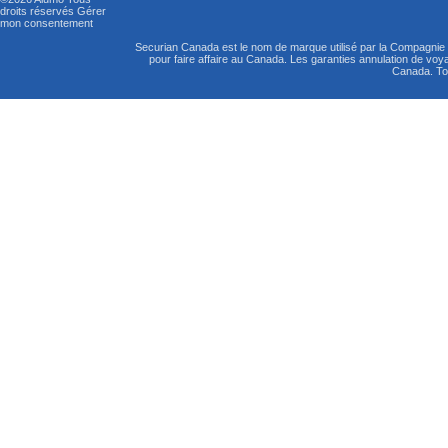
droits réservés
Gérer
mon consentement
Securian Canada est le nom de marque utilisé par la Compagni
pour faire affaire au Canada. Les garanties annulation de vo
Canada. Tou